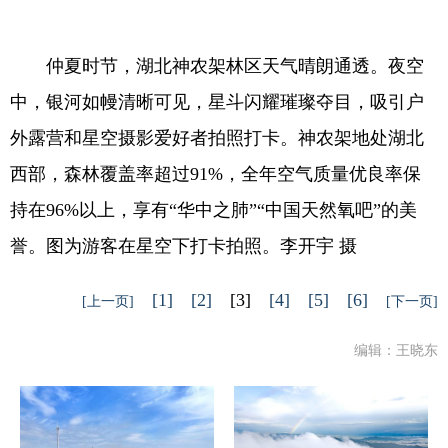
仲夏时节，湖北神农架林区天气晴朗通透。夜空
中，银河如幔清晰可见，星斗闪耀璀璨夺目，吸引户
外露营和星空摄影爱好者拍照打卡。神农架地处湖北
西部，森林覆盖率超过91%，全年空气质量优良率保
持在96%以上，享有“华中之肺”“中国天然氧吧”的美
誉。图为游客在星空下打卡拍照。李开宇 摄
[1]
[2]
[3]
[4]
[5]
[6]
[上一页]
[下一页]
编辑：王晓东