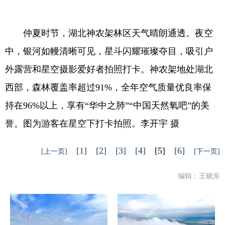
仲夏时节，湖北神农架林区天气晴朗通透。夜空
中，银河如幔清晰可见，星斗闪耀璀璨夺目，吸引户
外露营和星空摄影爱好者拍照打卡。神农架地处湖北
西部，森林覆盖率超过91%，全年空气质量优良率保
持在96%以上，享有“华中之肺”“中国天然氧吧”的美
誉。图为游客在星空下打卡拍照。李开宇 摄
[1]
[2]
[3]
[4]
[5]
[6]
[上一页]
[下一页]
编辑：王晓东