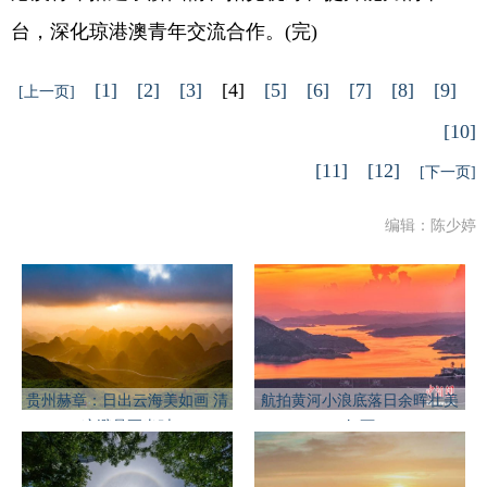
台，深化琼港澳青年交流合作。(完)
[1]
[2]
[3]
[4]
[5]
[6]
[7]
[8]
[9]
[上一页]
[10]
[11]
[12]
[下一页]
编辑：陈少婷
贵州赫章：日出云海美如画 清
航拍黄河小浪底落日余晖壮美
凉避暑正当时
如画