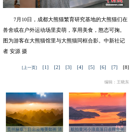
7月10日，成都大熊猫繁育研究基地的大熊猫们在
兽舍或在户外运动场里卖萌，享用美食，憨态可掬。
图为游客在大熊猫馆里与大熊猫同框合影。中新社记
者 安源 摄
[1]
[2]
[3]
[4]
[5]
[6]
[7]
[8]
[上一页]
编辑：王晓东
贵州赫章：日出云海美如画 清
航拍黄河小浪底落日余晖壮美