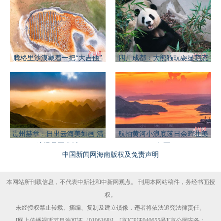
腾格里沙漠藏着一把“大吉他”
四川成都：大熊猫玩耍显萌态
贵州赫章：日出云海美如画 清
航拍黄河小浪底落日余晖壮美
凉避暑正当时
如画
中国新闻网海南版权及免责声明
本网站所刊载信息，不代表中新社和中新网观点。 刊用本网站稿件，务经书面授
权。
未经授权禁止转载、摘编、复制及建立镜像，违者将依法追究法律责任。
[
网上传播视听节目许可证（0106168)
] [
京ICP证040655号
][京公网安备：