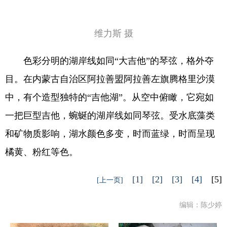
维力斯 摄
色彩分明的湖岸线如同“大吉他”的琴弦，格外夺
目。在内蒙古自治区阿拉善盟阿拉善左旗腾格里沙漠
中，有个造型独特的“吉他湖”。从空中俯瞰，它宛如
一把巨型吉他，蜿蜒的湖岸线如同琴弦。受水底藻类
和矿物质影响，湖水颜色多变，时而蓝绿，时而呈现
橘黄、粉红等色。
[1]
[2]
[3]
[4]
[5]
[上一页]
编辑：陈少婷