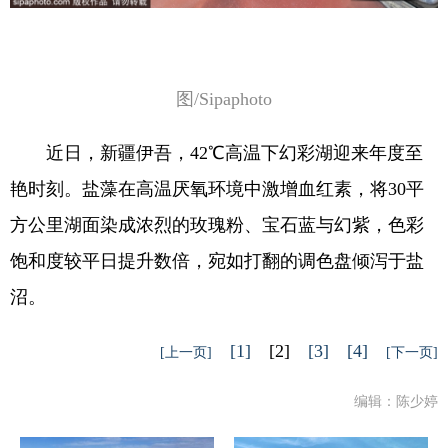
图/Sipaphoto
近日，新疆伊吾，42℃高温下幻彩湖迎来年度至
艳时刻。盐藻在高温厌氧环境中激增血红素，将30平
方公里湖面染成浓烈的玫瑰粉、宝石蓝与幻紫，色彩
饱和度较平日提升数倍，宛如打翻的调色盘倾泻于盐
沼。
[1]
[2]
[3]
[4]
[上一页]
[下一页]
编辑：陈少婷