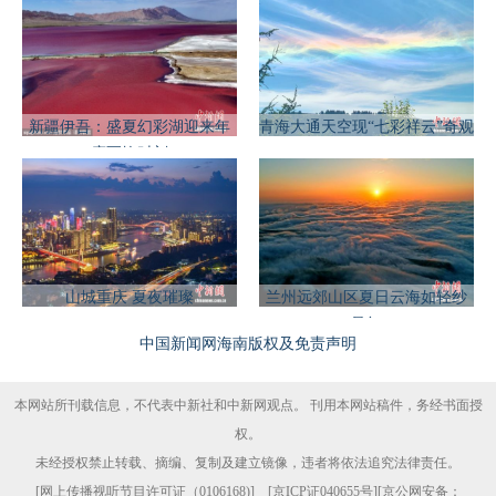
新疆伊吾：盛夏幻彩湖迎来年
青海大通天空现“七彩祥云”奇观
度至艳时刻
山城重庆 夏夜璀璨
兰州远郊山区夏日云海如轻纱
曼舞
中国新闻网海南版权及免责声明
本网站所刊载信息，不代表中新社和中新网观点。 刊用本网站稿件，务经书面授
权。
未经授权禁止转载、摘编、复制及建立镜像，违者将依法追究法律责任。
[
网上传播视听节目许可证（0106168)
] [
京ICP证040655号
][京公网安备：