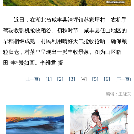
近日，在湖北省咸丰县清坪镇苏家坪村，农机手
驾驶收割机抢收稻谷。初秋时节，咸丰县低山地区的
早稻相继成熟，村民利用晴好天气抢收抢晒，确保颗
粒归仓，村落里呈现出一派丰收景象。图为山区稻
田“丰”景如画。李维君 摄
[1]
[2]
[3]
[4]
[5]
[6]
[上一页]
[下一页]
编辑：王晓东