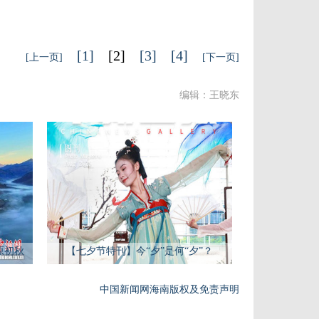
[1]
[2]
[3]
[4]
[上一页]
[下一页]
编辑：王晓东
原初秋
【七夕节特刊】今“夕”是何“夕”？
中国新闻网海南版权及免责声明