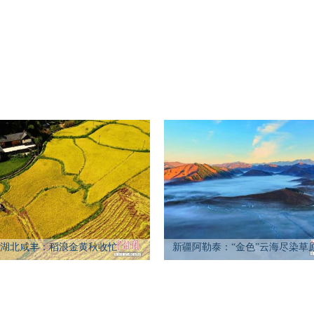
湖北咸丰：稻浪金黄秋收忙
新疆阿勒泰：“金色”云海尽染草