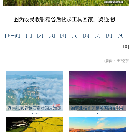
图为农民收割稻谷后收起工具回家。梁强 摄
[1]
[2]
[3]
[4]
[5]
[6]
[7]
[8]
[9]
[上一页]
[10]
编辑：王晓东
湖南张家界黄石寨壮阔云海覆
绚丽北极光闪耀英国约克郡夜
峰峦
空