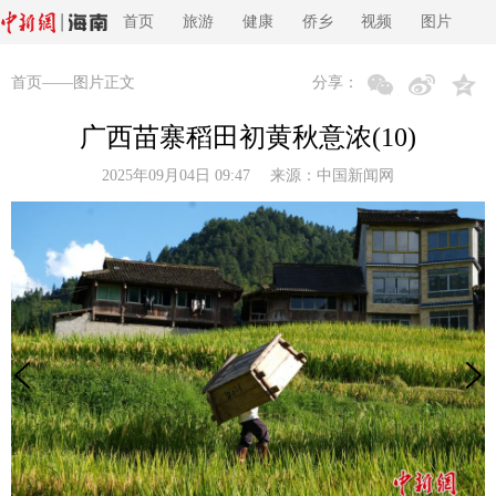
首页
旅游
健康
侨乡
视频
图片
首页
——图片正文
分享：
广西苗寨稻田初黄秋意浓(10)
2025年09月04日 09:47 来源：
中国新闻网