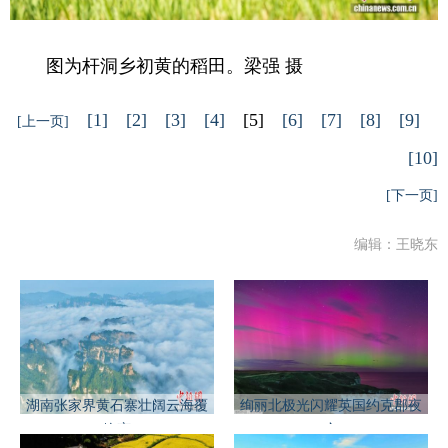
图为杆洞乡初黄的稻田。梁强 摄
[1]
[2]
[3]
[4]
[5]
[6]
[7]
[8]
[9]
[上一页]
[10]
[下一页]
编辑：王晓东
湖南张家界黄石寨壮阔云海覆
绚丽北极光闪耀英国约克郡夜
峰峦
空