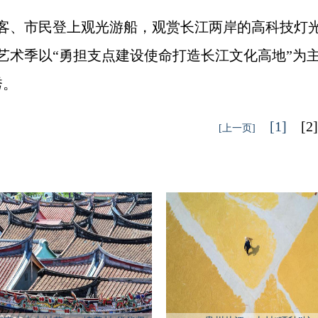
、市民登上观光游船，观赏长江两岸的高科技灯光秀
，艺术季以“勇担支点建设使命打造长江文化高地”为
秀。
[1]
[2
[上一页]