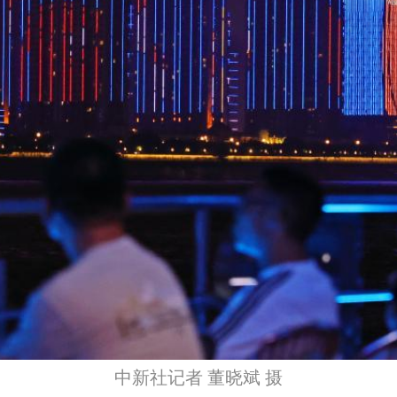
中新社记者 董晓斌 摄