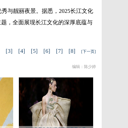
与靓丽夜景。据悉，2025长江文化
主题，全面展现长江文化的深厚底蕴与
]
[3]
[4]
[5]
[6]
[7]
[8]
[下一页]
编辑：陈少婷