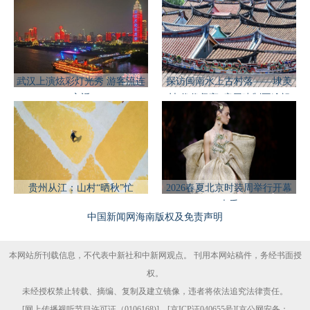
武汉上演炫彩灯光秀 游客流连
探访闽南水上古村落——埭美
忘返
村 代代坚守“房屋建制不逾祖
制”
贵州从江：山村“晒秋”忙
2026春夏北京时装周举行开幕
大秀
中国新闻网海南版权及免责声明
本网站所刊载信息，不代表中新社和中新网观点。 刊用本网站稿件，务经书面授
权。
未经授权禁止转载、摘编、复制及建立镜像，违者将依法追究法律责任。
[
网上传播视听节目许可证（0106168)
] [
京ICP证040655号
][京公网安备：