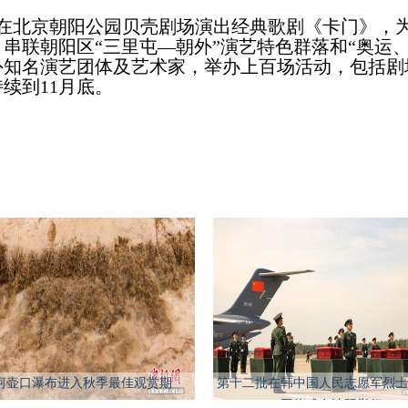
团在北京朝阳公园贝壳剧场演出经典歌剧《卡门》，为
串联朝阳区“三里屯—朝外”演艺特色群落和“奥运、
外知名演艺团体及艺术家，举办上百场活动，包括剧
续到11月底。
河壶口瀑布进入秋季最佳观赏期
第十二批在韩中国人民志愿军烈士
回仪式在沈阳举行