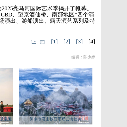
2025亮马河国际艺术季揭开了帷幕。
CBD、望京酒仙桥、南部地区”四个演
场演出、游船演出、露天演艺系列及特
[1]
[2]
[3]
[4]
[上一页]
编辑：陈少婷
遗骸迎
河南老君山秋日雨后云海壮美