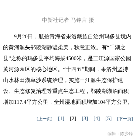
中新社记者 马铭言 摄
9月20日，航拍青海省果洛藏族自治州玛多县境内
的黄河源头鄂陵湖静谧柔美，秋意正浓。有“千湖之
县”之称的玛多县平均海拔4500米，是三江源国家公园
黄河源园区的核心地区。“十四五”期间，果洛州坚持
山水林田湖草沙系统治理，实施三江源生态保护建
设、生态修复治理等重点生态工程，鄂陵湖湖泊面积
增加117.4平方公里，全州湿地面积增加104平方公里。
[1]
[2]
[3]
[4]
[5]
[上一页]
[下一页]
编辑：陈少婷