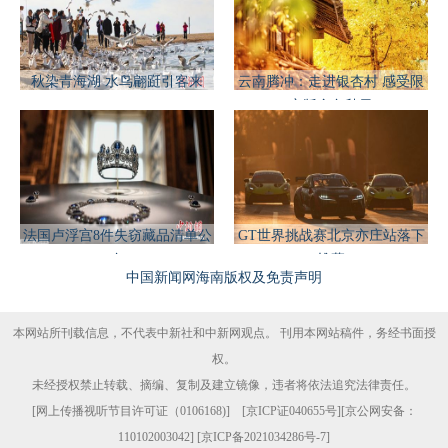
秋染青海湖 水鸟翩跹引客来
云南腾冲：走进银杏村 感受限
定版金色秋日
法国卢浮宫8件失窃藏品清单公
GT世界挑战赛北京亦庄站落下
布
帷幕
中国新闻网海南版权及免责声明
本网站所刊载信息，不代表中新社和中新网观点。 刊用本网站稿件，务经书面授
权。
未经授权禁止转载、摘编、复制及建立镜像，违者将依法追究法律责任。
[
网上传播视听节目许可证（0106168)
] [
京ICP证040655号
][京公网安备：
110102003042] [
京ICP备2021034286号-7
]