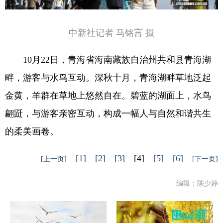
中新社记者 马铭言 摄
10月22日，青海省海南藏族自治州共和县青海湖
畔，游客与水鸟互动。深秋十月，青海湖畔草地泛起
金黄，羊群在草地上悠然自在。碧蓝的湖面上，水鸟
翩跹，与游客亲密互动，构成一幅人与自然和谐共生
的柔美画卷。
[1]
[2]
[3]
[4]
[5]
[6]
[上一页]
[下一页]
编辑：陈少婷