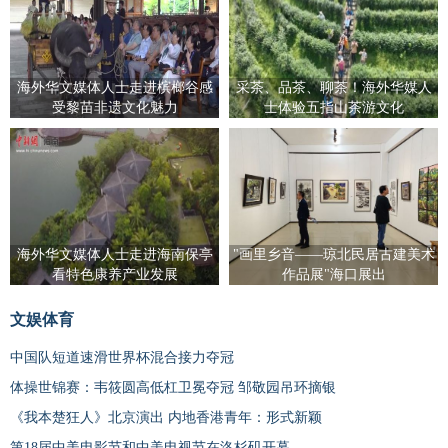
海外华文媒体人士走进槟榔谷感
采茶、品茶、聊茶！海外华媒人
受黎苗非遗文化魅力
士体验五指山茶游文化
海外华文媒体人士走进海南保亭
"画里乡音——琼北民居古建美术
看特色康养产业发展
作品展"海口展出
文娱体育
中国队短道速滑世界杯混合接力夺冠
体操世锦赛：韦筱圆高低杠卫冕夺冠 邹敬园吊环摘银
《我本楚狂人》北京演出 内地香港青年：形式新颖
第18届中美电影节和中美电视节在洛杉矶开幕