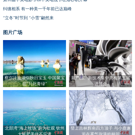
纠缠相系 有一种美一千年前已达巅峰
“立冬”时节到 “小雪”翩然来
图片广场
察尔汗盐湖似秋日宝玉 中国聚宝
新产品、新技术集中亮相第五届
盆“只此青绿”
进博会
北部湾“海上牧场”蔚为壮观 钦州
登上吉林辉南四方顶子 与小鹿邂
大蚝肥美供不应求
逅在雾气弥漫的林间