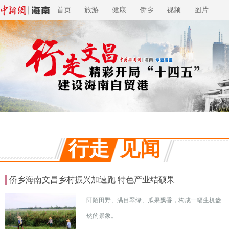
首页
旅游
健康
侨乡
视频
图片
行走
见闻
侨乡海南文昌乡村振兴加速跑 特色产业结硕果
阡陌田野、满目翠绿、瓜果飘香，构成一幅生机盎
然的景象。