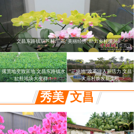
文昌东路镇葫芦村:兰花"美丽经济"助力乡村振兴
撂荒地变致富地 文昌东路镇水
"三块地"改革注入新活力 文昌
缸肚地块大变样！
大庙村焕发新生机
秀美
文昌