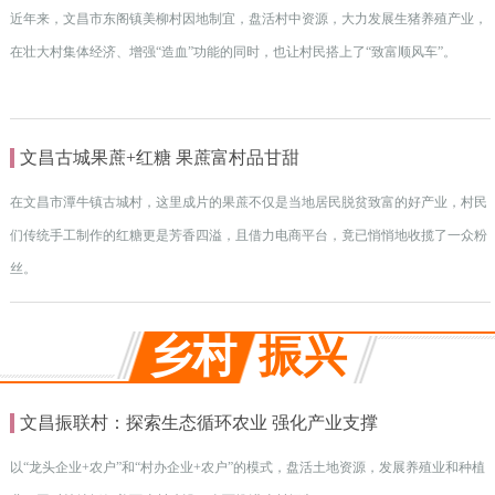
近年来，文昌市东阁镇美柳村因地制宜，盘活村中资源，大力发展生猪养殖产业，
在壮大村集体经济、增强“造血”功能的同时，也让村民搭上了“致富顺风车”。
文昌古城果蔗+红糖 果蔗富村品甘甜
在文昌市潭牛镇古城村，这里成片的果蔗不仅是当地居民脱贫致富的好产业，村民
们传统手工制作的红糖更是芳香四溢，且借力电商平台，竟已悄悄地收揽了一众粉
丝。
乡村
振兴
文昌振联村：探索生态循环农业 强化产业支撑
以“龙头企业+农户”和“村办企业+农户”的模式，盘活土地资源，发展养殖业和种植