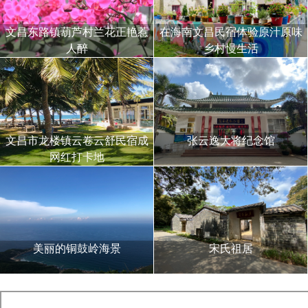
文昌东路镇葫芦村兰花正艳惹
在海南文昌民宿体验原汁原味
人醉
乡村慢生活
文昌市龙楼镇云卷云舒民宿成
张云逸大将纪念馆
网红打卡地
美丽的铜鼓岭海景
宋氏祖居