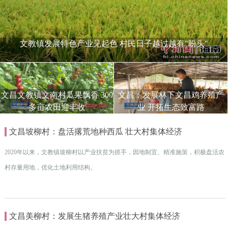
文教镇发展特色产业见起色 村民日子越过越有"盼头"
文昌文教镇文南村瓜果飘香 300
文昌：发展林下文昌鸡养殖产
多亩农田迎丰收
业 开拓生态致富路
文昌坡柳村：盘活撂荒地种西瓜 壮大村集体经济
2020年以来，文教镇坡柳村以产业扶贫为抓手，因地制宜、精准施策，积极盘活农
村存量用地，优化土地利用结构。
文昌美柳村：发展生猪养殖产业壮大村集体经济