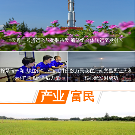
天舟二号货运飞船整装待发 船箭组合体转运至发射区
拧紧每一颗"螺丝钉"，他们是托
数万民众在海南文昌见证天和
举"天和"腾飞的幕后力量
核心舱发射成功
产业
富民