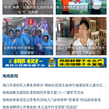
“萌虎”来袭！双胞胎东北虎幼崽家
海口龙华区龙泉镇“芋王”拍出7666
中“吃”玩具猪
元
台胞青年雨中登黄山：“是一种独
昌江王下乡三派村：黎族风情十
特的体验”
足 村民吃上旅游饭
广告
广告
海南新闻
海口市退役军人事务局举办“唱响自贸港主旋律引领退役军人建功立业”主题活动
海南战略支援部队某部组织开展主题“八一”建军节活动
海南统筹推进定点零售药店纳入门诊统筹和“双通道”药品政策落地
海南省网球公开赛收拍 本土选手叶宝荣获“四连冠”