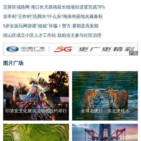
完善区域路网 海口长天路南延长线项目进度完成78%
皇帝村!王炸村!洗脚水?什么东?海南奇葩地名藏春秋
9岁女孩玩网游遇"姐姐"诈骗！警方:暑期是高发期
琼山区成立小区人才工作站 鼓励业主参与社区治理
广告
图片广场
印第安文化展演活动在纽约举行
全球老虎日：东北虎戏水