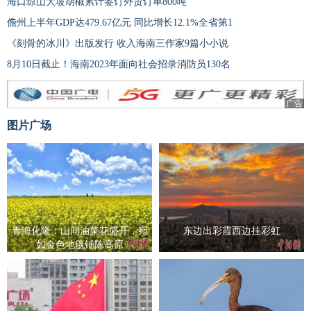
海口琼山大坡胡椒累计签订外贸订单800吨
儋州上半年GDP达479.67亿元 同比增长12.1%全省第1
《刻骨的冰川》出版发行 收入海南三作家9篇小小说
8月10日截止！海南2023年面向社会招录消防员130名
广告
图片广场
青海化隆：山间油菜花盛开，宛
东边出彩霞西边挂彩虹
如金色地毯铺陈高原