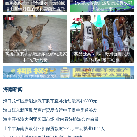
国家发改委：将分批次、分阶段
【成都大运会】运动员点赞成都
推出有针对性的优化营商环境政
大运会赛事
策举措
“萌虎”来袭！双胞胎东北虎幼崽家
奖品独具“村味” 贵州台盘六月
中“吃”玩具猪
六“村BA”落下帷幕
广告
海南新闻
海口龙华区新能源汽车购车直补活动最高补6000元
海口江东新区散货离岸贸易海运电子提单贯通签发
海南开拓澳大利亚客源市场 业内看好旅游合作前景
上半年海南发放创业担保贷款逾7亿元 带动就业6844人