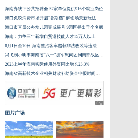
海南办线下公共招聘会 57家单位提供916个就业岗位
海口免税消费市场开启“暑期档” 解锁场景新玩法
海口市直属公办幼儿园完成摇号 9园区摇出千个名额
海南：力争三年新增自贸港技能人才15万人以上
8月1日至10日 海南整治客车超载非法改装等违法行为
冯飞刘小明率海南省“八一”拥军慰问团到南部战区机关及战区空军、海军机关慰问
2023上半年海南实际使用外资同比增长23.3%
海南省高新技术企业相关财政补助资金申报时间延长
广告
图片广场