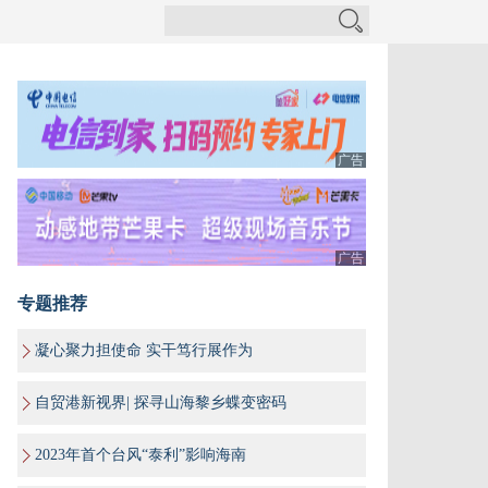
广告
广告
专题推荐
凝心聚力担使命 实干笃行展作为
自贸港新视界| 探寻山海黎乡蝶变密码
2023年首个台风“泰利”影响海南