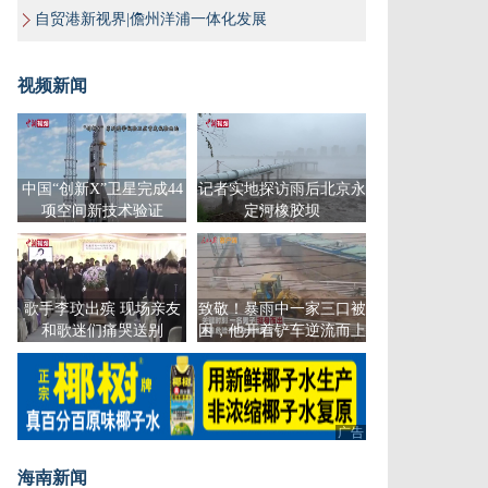
自贸港新视界|儋州洋浦一体化发展
视频新闻
中国“创新X”卫星完成44
记者实地探访雨后北京永
项空间新技术验证
定河橡胶坝
歌手李玟出殡 现场亲友
致敬！暴雨中一家三口被
和歌迷们痛哭送别
困，他开着铲车逆流而上
广告
海南新闻