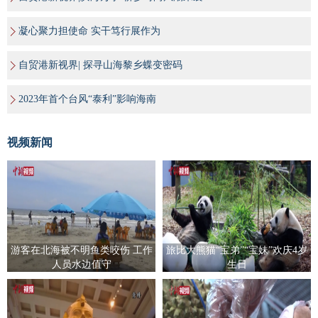
凝心聚力担使命 实干笃行展作为
自贸港新视界| 探寻山海黎乡蝶变密码
2023年首个台风“泰利”影响海南
视频新闻
游客在北海被不明鱼类咬伤 工作
旅比大熊猫“宝弟”“宝妹”欢庆4岁
人员水边值守
生日