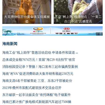
大英博物馆部分黄金珠宝馆藏被
三亚"树上熟"榴莲特点："一黄二
盗
白三不沾"且糖度高
广告
海南新闻
海南工会"线上助学"普惠活动启动 申请条件和渠道→
总体成交金额7674万元！首届"海口8·8法拍节"收官
消除校园贷记录？警惕！海口发布三起诈骗典型案例
海南“村VA”促进消费助农大集市销售额超230万元
海南文昌6名干部被查处 三亚、乐东2干部被处分
2023年儋州市装配式建筑技术交流会召开
东方破获一起非法贩卖含“依托咪酯”电子烟案件
海南已累计推广换电模式新能源汽车超过7500辆