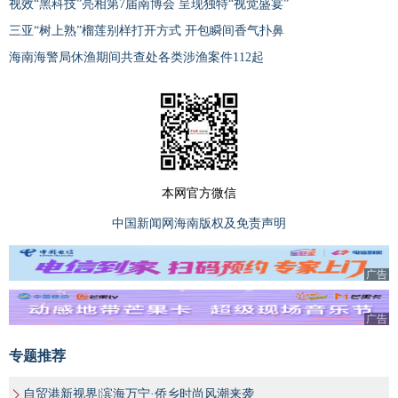
视效“黑科技”亮相第7届南博会 呈现独特“视觉盛宴”
三亚“树上熟”榴莲别样打开方式 开包瞬间香气扑鼻
海南海警局休渔期间共查处各类涉渔案件112起
本网官方微信
中国新闻网海南版权及免责声明
广告
广告
专题推荐
自贸港新视界|滨海万宁·侨乡时尚风潮来袭