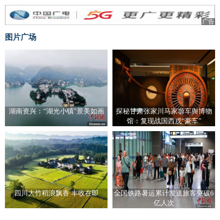
广告
图片广场
湖南资兴：“湖光小镇”景美如画
探秘甘肃张家川马家塬车舆博物
馆：复现战国西戎“豪车”
四川大竹稻浪飘香 丰收在即
全国铁路暑运累计发送旅客突破6
亿人次