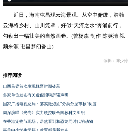
近日，海南屯昌现云海景观。从空中俯瞰，浩瀚
云海将乡村、山川笼罩，好似“天河之水”奔涌前行，
勾勒出一幅壮美的自然画卷。(曾杨森 制作 陈英清 视
频来源 屯昌梦幻香山)
编辑：陈少婷
推荐阅读
山西吕梁首次发现魏晋时期砖墓
多家单位发布有关虚假招聘辟谣声明
国家广播电视总局：落实微短剧"分类分层审核"制度
周深演唱《光亮》实力硬控联合国教科文组织
在香港宠物节现场，居然看到和恐龙同时代的动物
事关中小学生学籍！教育部最新发布