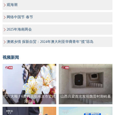
观海潮
网络中国节·春节
2025年海南两会
澳燃乡情 探新自贸：2024年澳大利亚华裔青年“揽”琼岛
视频新闻
六六大顺！6瓣梅花现南京市玄武
山西吕梁首次发现魏晋时期砖墓
湖公园