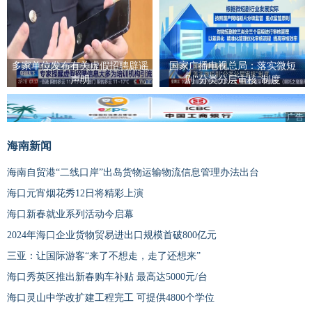
多家单位发布有关虚假招聘辟谣
国家广播电视总局：落实微短
声明
剧"分类分层审核"制度
广告
海南新闻
海南自贸港“二线口岸”出岛货物运输物流信息管理办法出台
海口元宵烟花秀12日将精彩上演
海口新春就业系列活动今启幕
2024年海口企业货物贸易进出口规模首破800亿元
三亚：让国际游客“来了不想走，走了还想来”
海口秀英区推出新春购车补贴 最高达5000元/台
海口灵山中学改扩建工程完工 可提供4800个学位