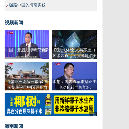
碳路中国的海南实践
视频新闻
中国：开启月球研究新阶
沉浸式体验 人与零重力
段
艺术装置共同演绎舞蹈美
学
博鳌亚洲论坛开幕 多国
李想：国内汽车市场正由
嘉宾热议：中国更开放
电动化转向智能化
广告
海南新闻