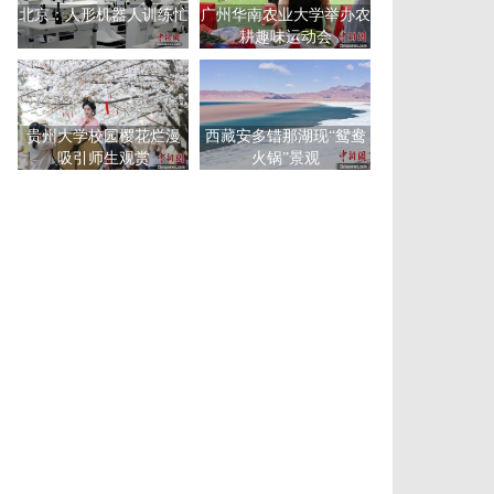
北京：人形机器人训练忙
广州华南农业大学举办农
耕趣味运动会
贵州大学校园樱花烂漫
西藏安多错那湖现“鸳鸯
吸引师生观赏
火锅”景观