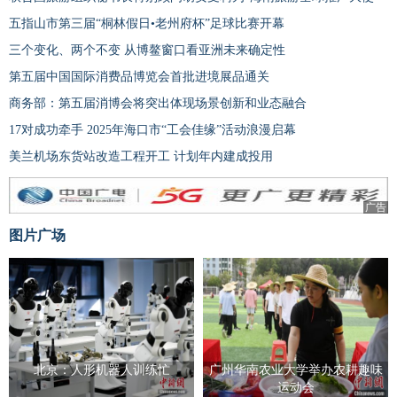
五指山市第三届“桐林假日•老州府杯”足球比赛开幕
三个变化、两个不变 从博鳌窗口看亚洲未来确定性
第五届中国国际消费品博览会首批进境展品通关
商务部：第五届消博会将突出体现场景创新和业态融合
17对成功牵手 2025年海口市“工会佳缘”活动浪漫启幕
美兰机场东货站改造工程开工 计划年内建成投用
广告
图片广场
北京：人形机器人训练忙
广州华南农业大学举办农耕趣味
运动会