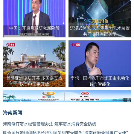
中国：开启月球研究新阶段
沉浸式体验 人与零重力艺术装置
共同演绎舞蹈美学
博鳌亚洲论坛开幕 多国嘉宾热
李想：国内汽车市场正由电动化
议：中国更开放
转向智能化
广告
海南新闻
海南修订潜水经营管理办法 筑牢潜水消费安全防线
联合国旅游组织秘书长特别顾问胡安受聘为“海南旅游全球推广大使”