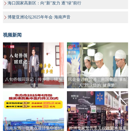
海口国家高新区：向“新”发力 逐“绿”前行
博鳌亚洲论坛2025年年会·海南声音
视频新闻
八旬侨领回琼记：传乡音，续乡
民企奋进自贸港：南国食品"掌舵
情
人"刘汉惜的"健康梦"
海南东方一批重点项目集中签约
欧洲专家警告美关税政策将拖累