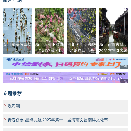
图片广场
黄河源头候鸟集
浙江德清下渚湖
四川茂县：高铁
浙江新市古镇：
结
·奇幻谷景区杜
穿越春日花海
水乡风情引客来
鹃花海盛放
广告
广告
专题推荐
观海潮
青春侨乡 星海共航 2025年第十一届海南文昌南洋文化节