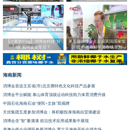
【小新的Vlog】消博会科技“好
第五届消博会主宾国英国国家馆
物”如何改变生活？
开馆 外商看好中国市场潜力
广告
广告
海南新闻
消博会首设主宾省(市)北京携特色文化科技产品参展
消博会平台赋能 泰山体育顶级运动科技助力体育消费升级
中国石化海南石油“便民+文旅”双揭牌
天丝集团五度参加消博会：将积极投身海南自贸港建设
消博会含“智”量满满 前沿技术应用成果集中展现
港澳台侨企业踊跃参展消博会 冀立足海南开拓全球市场