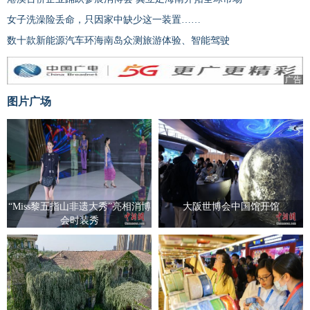
女子洗澡险丢命，只因家中缺少这一装置……
数十款新能源汽车环海南岛众测旅游体验、智能驾驶
广告
图片广场
“Miss黎五指山非遗大秀”亮相消博
大阪世博会中国馆开馆
会时装秀