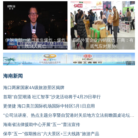
伊朗南部一港口发生爆炸：爆炸
直击外贸企业内销现场 厂商：有
致14人死亡
底气应对形势
广告
海南新闻
海口两家国家4A级旅游景区揭牌
首期“自贸潮涌 社汇智享”沙龙活动将于4月29日举行
更便捷 海口美兰国际机场国际中转区5月1日启用
“公司法讲座、热点主题分享暨自贸港封关后地方立法前瞻圆桌论坛”在海口举办
海南省法律援助中心开展“五一”普法宣传
保亭"五一"假期推出"六大景区+三大线路"旅游产品