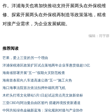
作。洋浦海关也将加快推动支持开展两头在外保税维
修、探索开展两头在外保税再制造等政策落地，精准
对接产业需求，为企业发展赋能。
编辑：符宇群
推荐阅读
芒果，爱上三亚的另一个理由
洋浦保税港区政策扩区试点落地两年企业享惠货值超13亿
海南省部署开展“五一”假期火灾防范检查
海南首条双向八车道高速公路“五一”施工火热
海口海事法院首次依法扣押外籍民用飞机
木栏头灯塔文化驿站5月1日起试运营点亮文旅新坐标
三亚CBD与阿治曼自由区签约 搭建跨境投资新通道
中阿共拓绿色金融新蓝海：深化规则对接与产业协作