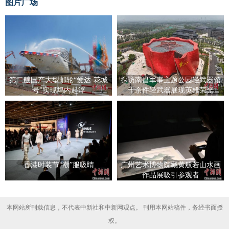
图片广场
第二艘国产大型邮轮“爱达·花城
探访南昌军事主题公园轻武器馆
号”实现坞内起浮
千余件轻武器展现英雄荣光
香港时装节“潮”服吸睛
广州艺术博物院藏黄般若山水画
作品展吸引参观者
本网站所刊载信息，不代表中新社和中新网观点。 刊用本网站稿件，务经书面授
权。