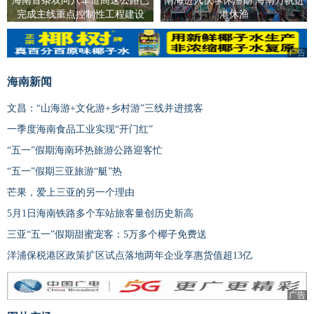
海南首条双向八车道高速公路已
南海进入伏季休渔期 海南万帆进
完成主线重点控制性工程建设
港休渔
广告
海南新闻
文昌：“山海游+文化游+乡村游”三线并进揽客
一季度海南食品工业实现“开门红”
“五一”假期海南环热旅游公路迎客忙
“五一”假期三亚旅游“艇”热
芒果，爱上三亚的另一个理由
5月1日海南铁路多个车站旅客量创历史新高
三亚“五一”假期甜蜜宠客：5万多个椰子免费送
洋浦保税港区政策扩区试点落地两年企业享惠货值超13亿
广告