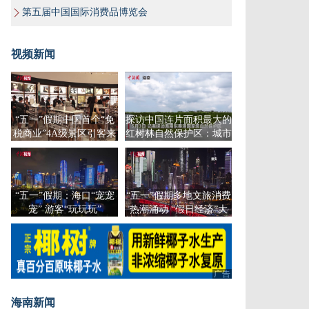
第五届中国国际消费品博览会
视频新闻
“五一”假期中国首个“免
探访中国连片面积最大的
税商业”4A级景区引客来
红树林自然保护区：城市
生态地标
“五一”假期：海口“宠宠
“五一”假期多地文旅消费
宠” 游客“玩玩玩”
热潮涌动 “假日经济”大
放异彩
广告
海南新闻