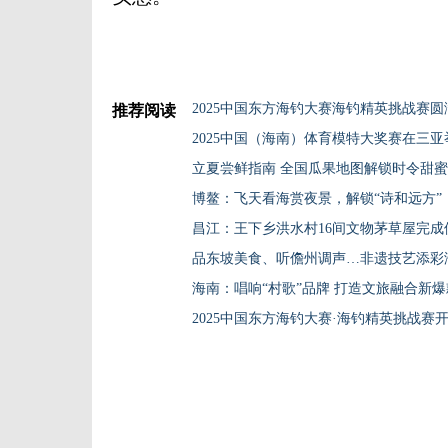
2025中国东方海钓大赛海钓精英挑战赛圆
推荐阅读
2025中国（海南）体育模特大奖赛在三亚
立夏尝鲜指南 全国瓜果地图解锁时令甜
博鳌：飞天看海赏夜景，解锁“诗和远方”
昌江：王下乡洪水村16间文物茅草屋完成
品东坡美食、听儋州调声…非遗技艺添彩
海南：唱响“村歌”品牌 打造文旅融合新爆
2025中国东方海钓大赛·海钓精英挑战赛