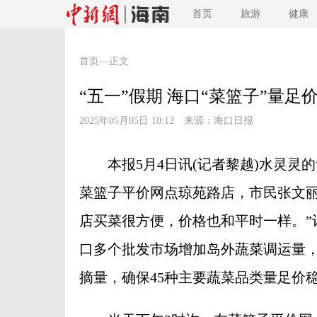
首页
旅游
健康
首页
—正文
“五一”假期 海口“菜篮子”量足
2025年05月05日 10:12 来源：
海口日报
本报5月4日讯(记者黎越)水灵灵的
菜篮子平价网点琼苑路店，市民张文丽
店买菜很方便，价格也和平时一样。”
口多个批发市场增加岛外蔬菜调运量
摘量，确保45种主要蔬菜品类量足价