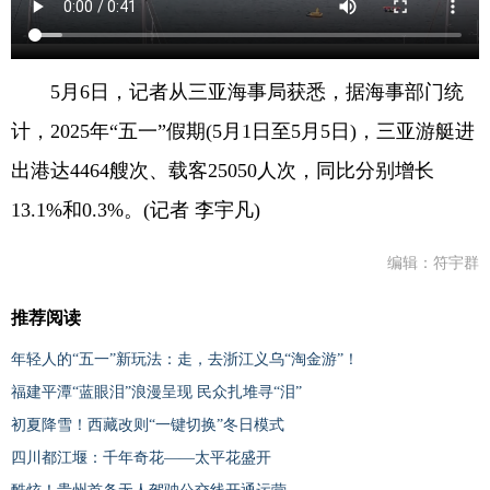
5月6日，记者从三亚海事局获悉，据海事部门统
计，2025年“五一”假期(5月1日至5月5日)，三亚游艇进
出港达4464艘次、载客25050人次，同比分别增长
13.1%和0.3%。(记者 李宇凡)
编辑：符宇群
推荐阅读
年轻人的“五一”新玩法：走，去浙江义乌“淘金游”！
福建平潭“蓝眼泪”浪漫呈现 民众扎堆寻“泪”
初夏降雪！西藏改则“一键切换”冬日模式
四川都江堰：千年奇花——太平花盛开