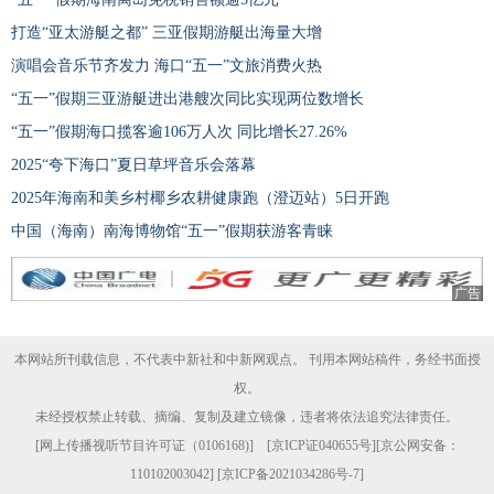
打造“亚太游艇之都” 三亚假期游艇出海量大增
演唱会音乐节齐发力 海口“五一”文旅消费火热
“五一”假期三亚游艇进出港艘次同比实现两位数增长
“五一”假期海口揽客逾106万人次 同比增长27.26%
2025“夸下海口”夏日草坪音乐会落幕
2025年海南和美乡村椰乡农耕健康跑（澄迈站）5日开跑
中国（海南）南海博物馆“五一”假期获游客青睐
广告
本网站所刊载信息，不代表中新社和中新网观点。 刊用本网站稿件，务经书面授
权。
未经授权禁止转载、摘编、复制及建立镜像，违者将依法追究法律责任。
[
网上传播视听节目许可证（0106168)
] [
京ICP证040655号
][京公网安备：
110102003042] [
京ICP备2021034286号-7
]