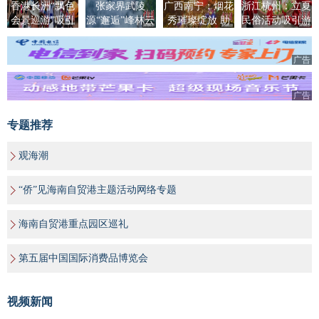
香港长洲“飘色
张家界武陵
广西南宁：烟花
浙江杭州：立夏
会景巡游”吸引
源“邂逅”峰林云
秀璀璨绽放 助
民俗活动吸引游
民众观赏
海奇观
推节日夜经济
人
广告
广告
专题推荐
观海潮
“侨”见海南自贸港主题活动网络专题
海南自贸港重点园区巡礼
第五届中国国际消费品博览会
视频新闻