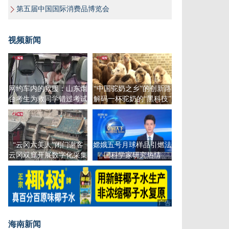
第五届中国国际消费品博览会
视频新闻
网约车内的救援：山东烟
“中国驼奶之乡”的创新路
台考生为救同学错过考试
解码一杯驼奶的“黑科技”
“云冈六美人”闭门谢客
嫦娥五号月球样品引燃法
云冈双窟开展数字化采集
国科学家研究热情
广告
海南新闻