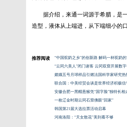
据介绍，来通一词源于希腊，是一
造型，液体从上端进，从下端细小的口中
“中国驼奶之乡”的创新路 解码一杯驼奶的
推荐阅读
“云冈六美人”闭门谢客 云冈双窟开展数
嫦娥五号月球样品引燃法国科学家研究热
联合国：中美经贸会谈是世界经济积极信
安徽合肥一黑帽悬猴凭“国字脸”独特长相
一枚辽金时期云冈石窟佛眼“回家”
韩国第21届大选拉票活动启幕
河南洛阳：“天女散花”美到看不够