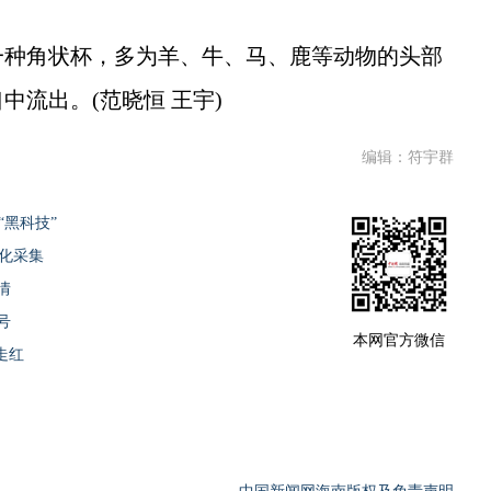
种角状杯，多为羊、牛、马、鹿等动物的头部
流出。(范晓恒 王宇)
编辑：符宇群
“黑科技”
字化采集
情
号
本网官方微信
走红