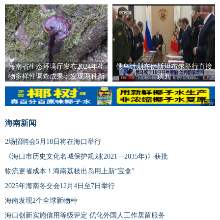
便利
海南省生态环境厅发布2024年生
俄乌计划在伊斯坦布尔举行直接
物多样性调查成果：发现两种新
谈判
物种
广告
海南新闻
2场招聘会5月18日将在海口举行
《海口市历史文化名城保护规划(2021—2035年)》获批
物流更省成本！海南荔枝出岛用上新“宝盒”
2025年海南冬交会12月4日至7日举行
海南发现2个全球新物种
海口创新实施信用等级评定 优化外国人工作居留服务