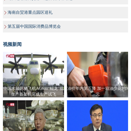
海南自贸港重点园区巡礼
第五届中国国际消费品博览会
视频新闻
中国水陆两栖飞机AG600“鲲龙”批
油价年内第五降 加一箱油少花约9
生产首架机完成生产试飞
元