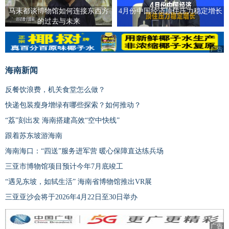
马未都谈博物馆如何连接东西方
4月份中国经济顶住压力稳定增长
的过去与未来
广告
海南新闻
反餐饮浪费，机关食堂怎么做？
快递包装瘦身增绿有哪些探索？如何推动？
“荔”刻出发 海南搭建高效“空中快线”
跟着苏东坡游海南
海南海口：“四送”服务进军营 暖心保障直达练兵场
三亚市博物馆项目预计今年7月底竣工
“遇见东坡，如轼生活” 海南省博物馆推出VR展
三亚亚沙会将于2026年4月22日至30日举办
广告