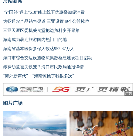
海南新闻
当“国补”遇上“618”线上线下优惠叠加促消费
为畅通农产品销售渠道 三亚设置49个公益摊位
三亚天涯区委机关食堂把边角料变开胃菜
海南成为暑期旅游国内热门目的地
海南省基本医保参保人数达952.37万人
海口市综合交运设施物流集散枢纽建设项目启动
赤裸幼童被关铁笼？海口市民政局通报详情
“海外新声代”：“海南惊艳了我很多次”
广告
图片广场