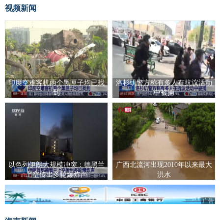
视频新闻
印度空难客机两个黑匣子均已找
洛杉矶警方称有多人在抗议活动
到
中被捕
以色列伊朗大规模冲突：德黑兰
广西北流河出现2010年以来最大
上空传出多轮爆炸声
洪水
广告