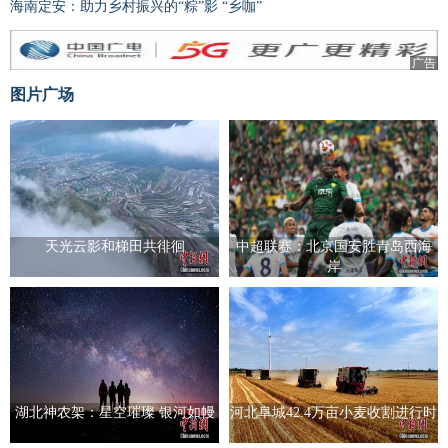
海南定安：助力乡村振兴的“粽”影 “乡咖”
广告
图片广场
天光云影和梯田共徘徊
中超联赛：北京国安胜青岛西海
岸
湖北神农架：星空璀璨 银河如幔
河北阜城42.4万亩小麦收割进行时