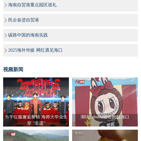
海南自贸港重点园区巡礼
民企奋进自贸港
碳路中国的海南实践
2025海外华媒·网红遇见海口
视频新闻
当学位服邂逅黎锦 海师大毕业生
潮玩Labubu墙绘扮靓海口
穿 “非遗”