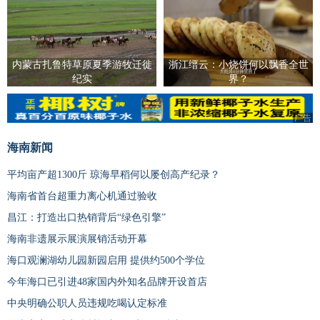
内蒙古扎鲁特草原夏季游牧迁徙
浙江缙云：小烧饼何以飘香全世
纪实
界？
广告
海南新闻
平均亩产超1300斤 琼海早稻何以屡创高产纪录？
海南省首台超重力离心机通过验收
昌江：打造出口热销背后“绿色引擎”
海南非遗展示展演展销活动开幕
海口观澜湖幼儿园新园启用 提供约500个学位
今年海口已引进48家国内外知名品牌开设首店
中央明确公职人员违规吃喝认定标准