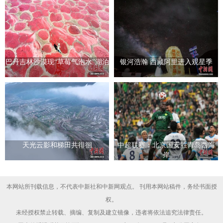
巴丹吉林沙漠现“草莓气泡水”湖泊
银河浩瀚 西藏阿里进入观星季
天光云影和梯田共徘徊
中超联赛：北京国安胜青岛西海
岸
本网站所刊载信息，不代表中新社和中新网观点。 刊用本网站稿件，务经书面授
权。
未经授权禁止转载、摘编、复制及建立镜像，违者将依法追究法律责任。