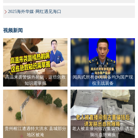
2025海外华媒·网红遇见海口
视频新闻
高温来袭警惕热射病，这些急救
阅兵式所有参阅装备均为国产现
知识需掌握
役主战装备
贵州榕江遭遇特大洪水 县城部分
老人被直播间假古董骗钱后 诱发
地区被淹
脑出血致瘫痪