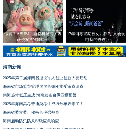
假冒“LABUBU” 首都机场海关查
17年缉毒警察被女儿称为“只会玩
获侵权货物8805件
电脑的爸爸”
广告
海南新闻
2025年第二届海南省退役军人创业创新大赛启动
海南省市场监督管理局局长铁刚接受审查调查
南海热带低压生成 海南发布台风四级预警
2025年海南高考普通类考生成绩分布表来了！
海南省委常委、秘书长倪强被查
海南启动防汛防风Ⅳ级应急响应