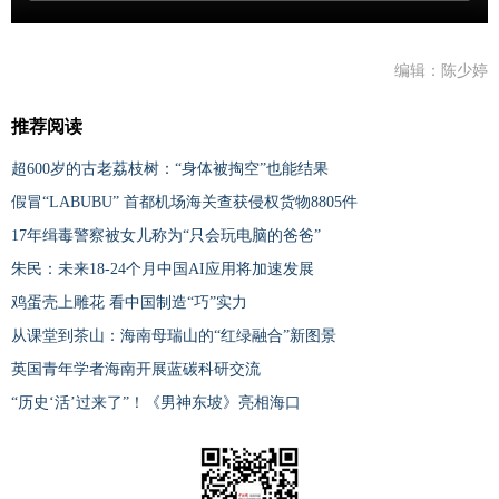
编辑：陈少婷
推荐阅读
超600岁的古老荔枝树：“身体被掏空”也能结果
假冒“LABUBU” 首都机场海关查获侵权货物8805件
17年缉毒警察被女儿称为“只会玩电脑的爸爸”
朱民：未来18-24个月中国AI应用将加速发展
鸡蛋壳上雕花 看中国制造“巧”实力
从课堂到茶山：海南母瑞山的“红绿融合”新图景
英国青年学者海南开展蓝碳科研交流
“历史‘活’过来了”！《男神东坡》亮相海口