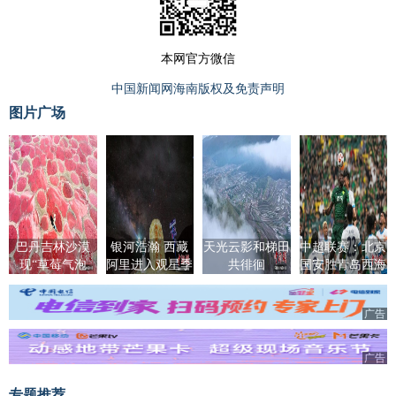
本网官方微信
中国新闻网海南版权及免责声明
图片广场
巴丹吉林沙漠
银河浩瀚 西藏
天光云影和梯田
中超联赛：北京
现“草莓气泡
阿里进入观星季
共徘徊
国安胜青岛西海
水”湖泊
岸
广告
广告
专题推荐