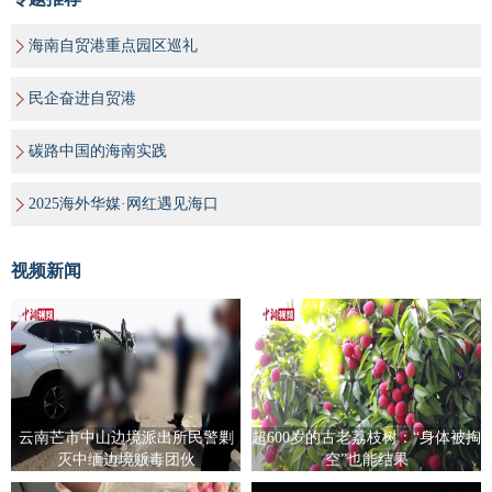
海南自贸港重点园区巡礼
民企奋进自贸港
碳路中国的海南实践
2025海外华媒·网红遇见海口
视频新闻
云南芒市中山边境派出所民警剿
超600岁的古老荔枝树：“身体被掏
灭中缅边境贩毒团伙
空”也能结果