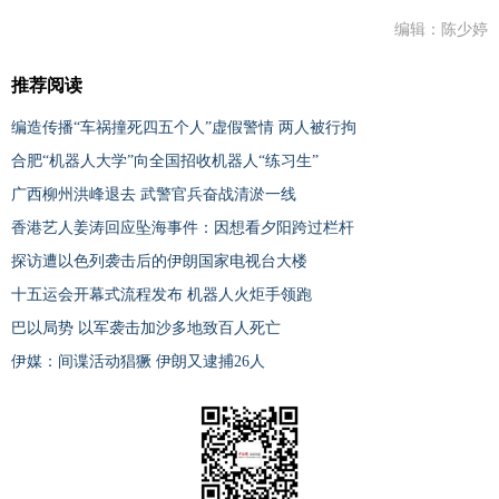
编辑：陈少婷
推荐阅读
编造传播“车祸撞死四五个人”虚假警情 两人被行拘
合肥“机器人大学”向全国招收机器人“练习生”
广西柳州洪峰退去 武警官兵奋战清淤一线
香港艺人姜涛回应坠海事件：因想看夕阳跨过栏杆
探访遭以色列袭击后的伊朗国家电视台大楼
十五运会开幕式流程发布 机器人火炬手领跑
巴以局势 以军袭击加沙多地致百人死亡
伊媒：间谍活动猖獗 伊朗又逮捕26人