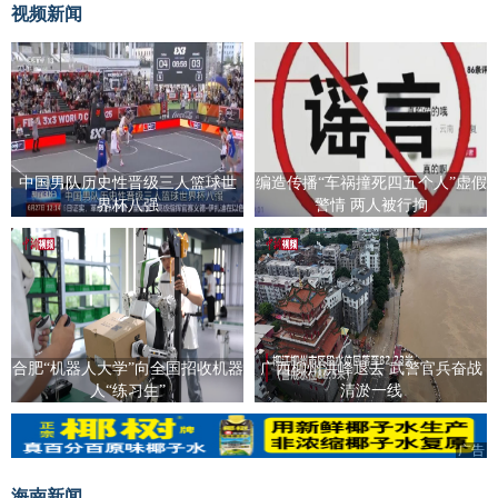
视频新闻
中国男队历史性晋级三人篮球世
编造传播“车祸撞死四五个人”虚假
界杯八强
警情 两人被行拘
合肥“机器人大学”向全国招收机器
广西柳州洪峰退去 武警官兵奋战
人“练习生”
清淤一线
广告
广告
海南新闻