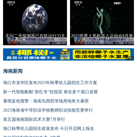
天问二号探测器已在轨运行33天
2025世界人形机器人运动会8月举
行
广告
海南新闻
海口市龙华区发布2025年秋季幼儿园招生工作方案
新一代智能船舶“新红专”轮抵琼 将在多个港口巡展
暴雨蓝色预警：海南岛西部等地局地有大暴雨
2025海南省中等职业学校教师职业技能竞赛举行
第五届海南国际武术大赛7月举行
海口秋季幼儿园招生政策发布 今日开启网上报名