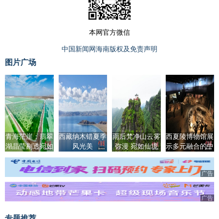
本网官方微信
中国新闻网海南版权及免责声明
图片广场
青海茫崖：翡翠
西藏纳木错夏季
雨后梵净山云雾
西夏陵博物馆展
湖晶莹剔透宛如
风光美
弥漫 宛如仙境
示多元融合的中
绿宝石
华文明
广告
广告
专题推荐