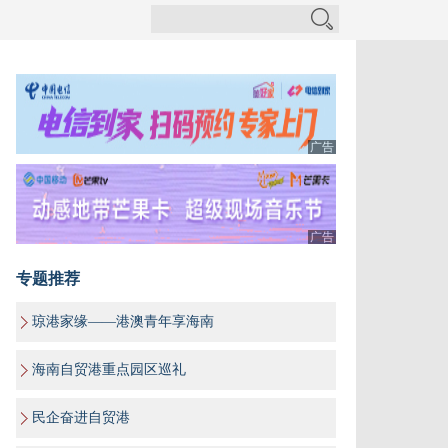
广告
广告
专题推荐
琼港家缘——港澳青年享海南
海南自贸港重点园区巡礼
民企奋进自贸港