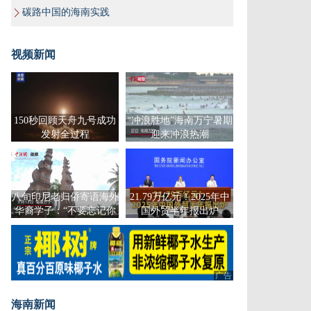
碳路中国的海南实践
视频新闻
150秒回顾天舟九号成功
“冲浪胜地”海南万宁暑期
发射全过程
迎来冲浪热潮
八旬印尼老归侨寄语海外
21.79万亿元！2025年中
华裔学子：“不要忘记你
国外贸半年报出炉
们的根还是在中国”
广告
海南新闻