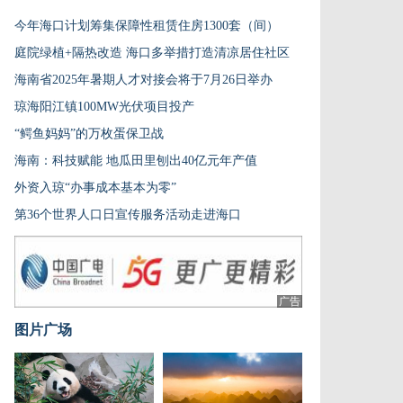
今年海口计划筹集保障性租赁住房1300套（间）
庭院绿植+隔热改造 海口多举措打造清凉居住社区
海南省2025年暑期人才对接会将于7月26日举办
琼海阳江镇100MW光伏项目投产
“鳄鱼妈妈”的万枚蛋保卫战
海南：科技赋能 地瓜田里刨出40亿元年产值
外资入琼“办事成本基本为零”
第36个世界人口日宣传服务活动走进海口
广告
图片广场