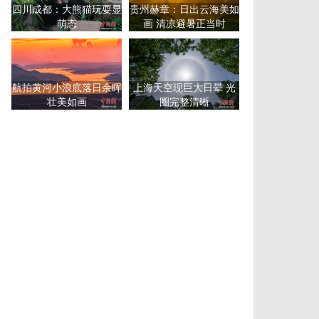
四川成都：大熊猫玩耍显
贵州赫章：日出云海美如
萌态
画 清凉避暑正当时
航拍黄河小浪底落日余晖
上海天空现巨大日晕 光
壮美如画
圈完整清晰