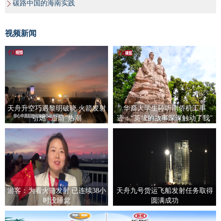
碳路中国的海南实践
视频新闻
天舟升空巧遇黎明破晓 火箭发射
华裔大学生聆听南侨机工事
引燃 “追箭”热潮
迹：“英雄的故事深深触动了我”
游客：为看火箭发射 已连续38小
天舟九号货运飞船发射任务取得
时没睡觉
圆满成功