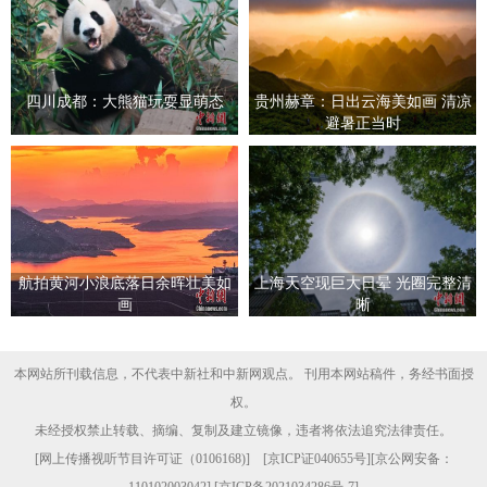
四川成都：大熊猫玩耍显萌态
贵州赫章：日出云海美如画 清凉
避暑正当时
航拍黄河小浪底落日余晖壮美如
上海天空现巨大日晕 光圈完整清
画
晰
本网站所刊载信息，不代表中新社和中新网观点。 刊用本网站稿件，务经书面授
权。
未经授权禁止转载、摘编、复制及建立镜像，违者将依法追究法律责任。
[
网上传播视听节目许可证（0106168)
] [
京ICP证040655号
][京公网安备：
110102003042] [
京ICP备2021034286号-7
]