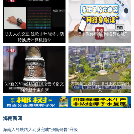
助力人机交互 这款手环能将手势
手把手教你申领“网络身份证”
转换成计算机指令
[小新的Vlog]139件阿拉善民俗文
海南自贸港12月18日正式启动封
物跨越千里而来
关
广告
海南新闻
海南入岛铁路大动脉完成“强筋健骨”升级