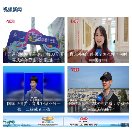
视频新闻
十五运会将迎开幕倒计时100天 开
育儿补贴谁能领？怎么领？何时
幕式筹备已由“创”到“制”
领？
国家卫健委：育儿补贴不分一
34次“追箭”，23次带娃看：给孩子
孩、二孩或者三孩
种下“航天的种子”
广告