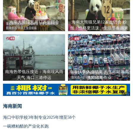
海南大熊猫兄弟12岁生日会
海南大熊猫兄弟12岁生日会 粉
丝：性格更活泼、生活节奏越来
越“海南”
南海热带低压接近：海南现风雨
南海伏季休渔结束 天气延阻海南
天气 海口三港停运
渔民出海作业
广告
广告
海南新闻
海口中职学校3年制专业2025年增至58个
一碗糟粕醋的产业化长跑