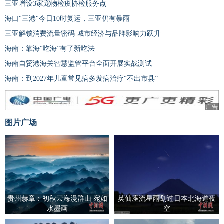
三亚增设3家宠物检疫协检服务点
海口"三港"今日10时复运，三亚仍有暴雨
三亚解锁消费流量密码 城市经济与品牌影响力跃升
海南：靠海“吃海”有了新吃法
海南自贸港海关智慧监管平台全面开展实战测试
海南：到2027年儿童常见病多发病治疗“不出市县”
广告
图片广场
贵州赫章：初秋云海漫群山 宛如
英仙座流星雨划过日本北海道夜
水墨画
空