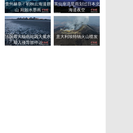
贵州赫章：初秋云海漫群
英仙座流星雨划过日本北
山 宛如水墨画
海道夜空
法国最大核电站因大量水
意大利埃特纳火山喷发
母入侵导致停运