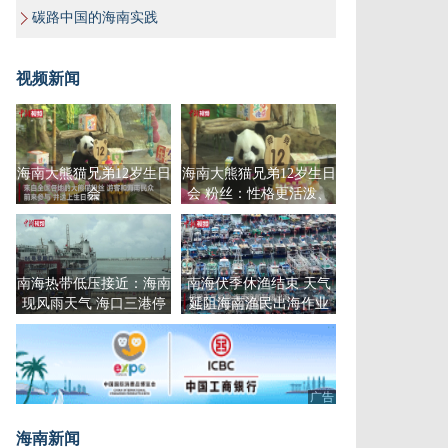
碳路中国的海南实践
视频新闻
海南大熊猫兄弟12岁生日
海南大熊猫兄弟12岁生日
会
会 粉丝：性格更活泼、
生活节奏越来越“海南”
南海热带低压接近：海南
南海伏季休渔结束 天气
现风雨天气 海口三港停
延阻海南渔民出海作业
运
广告
海南新闻