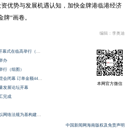
资优势与发展机遇认知，加快金牌港临港经济
金牌”画卷。
编辑：李奥迪
欢迎光“临”文化表演暨促消费购物节活动开幕式在临高举行（组图）
举办
式举行（组图）
海南名特优瓜果产销对接会暨临高柚子订货会闭幕 订单金额4445万元
本网官方微信
量发展论坛开幕
工完成
临高政协委员联系界别群众东英工作站：以网络法规为基构建履职新格局
中国新闻网海南版权及免责声明