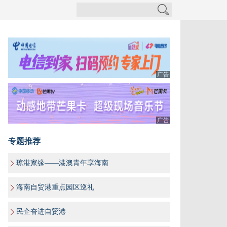
广告
广告
专题推荐
琼港家缘——港澳青年享海南
海南自贸港重点园区巡礼
民企奋进自贸港