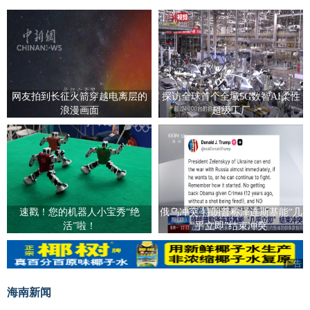
网友拍到长征火箭穿越电离层的
探访全球首个全域5G数智AI柔性
浪漫画面
超级工厂
速戳！您的机器人小宝秀“绝
俄乌冲突 特朗普称泽连斯基能“几
活”啦！
乎立即”结束冲突
广告
广告
海南新闻