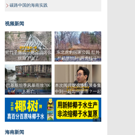
碳路中国的海南实践
视频新闻
把竹子捆成一捆它就这么
东北虎豹国家公园 红外
丝滑下山了
相机抓拍到“两虎打斗”
巴基斯坦季风暴雨致706
本次阅兵这么多新装备集
人死亡
中到一起如何管理？一起
来看！
广告
海南新闻