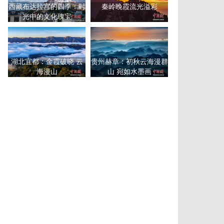
西藏布达拉宫的四季：时
秦岭晚霞流光溢彩
光中的文化瑰宝
湖北宜都：金霞破晓 云
贵州赫章：初秋云海漫群
海漫山
山 宛如水墨画