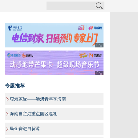
广告
广告
专题推荐
琼港家缘——港澳青年享海南
海南自贸港重点园区巡礼
民企奋进自贸港