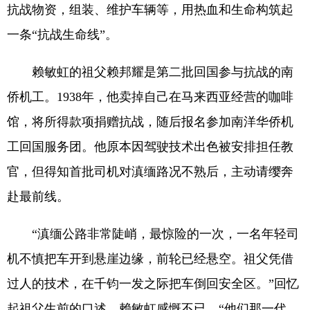
抗战物资，组装、维护车辆等，用热血和生命构筑起
一条“抗战生命线”。
赖敏虹的祖父赖邦耀是第二批回国参与抗战的南
侨机工。1938年，他卖掉自己在马来西亚经营的咖啡
馆，将所得款项捐赠抗战，随后报名参加南洋华侨机
工回国服务团。他原本因驾驶技术出色被安排担任教
官，但得知首批司机对滇缅路况不熟后，主动请缨奔
赴最前线。
“滇缅公路非常陡峭，最惊险的一次，一名年轻司
机不慎把车开到悬崖边缘，前轮已经悬空。祖父凭借
过人的技术，在千钧一发之际把车倒回安全区。”回忆
起祖父生前的口述，赖敏虹感慨不已，“他们那一代