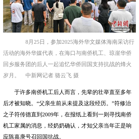
8月25日，参加2025海外华文媒体海南采访行
活动的海外华媒代表，在海口与南侨机工、琼崖华侨
回乡服务团的后人一起追忆华侨回国支持抗战的烽火
岁月。 中新网记者 骆云飞 摄
于许多南侨机工后人而言，先辈的壮举直至多年
后才被知晓。“父亲生前从未提及这段经历。”符修治
之子符传德直到2009年，在报纸上看到一则寻找南侨
机工家属的消息，经奶奶确认，才知父亲当年正是响
应陈嘉庚号召回国抗战。