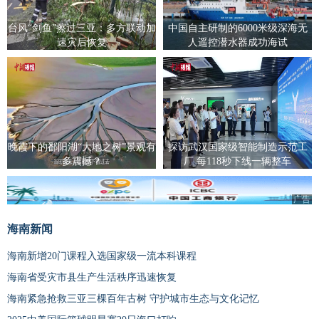
台风“剑鱼”擦过三亚：多方联动加
中国自主研制的6000米级深海无
速灾后恢复
人遥控潜水器成功海试
晚霞下的鄱阳湖“大地之树”景观有
探访武汉国家级智能制造示范工
多震撼？
厂 每118秒下线一辆整车
广告
海南新闻
海南新增20门课程入选国家级一流本科课程
海南省受灾市县生产生活秩序迅速恢复
海南紧急抢救三亚三棵百年古树 守护城市生态与文化记忆