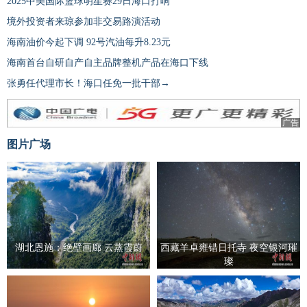
2025中美国际篮球明星赛29日海口打响
境外投资者来琼参加非交易路演活动
海南油价今起下调 92号汽油每升8.23元
海南首台自研自产自主品牌整机产品在海口下线
张勇任代理市长！海口任免一批干部→
广告
图片广场
湖北恩施：绝壁画廊 云蒸霞蔚
西藏羊卓雍错日托寺 夜空银河璀
璨