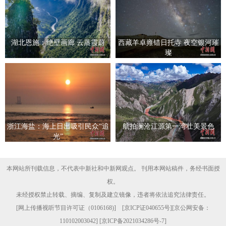
湖北恩施：绝壁画廊 云蒸霞蔚
西藏羊卓雍错日托寺 夜空银河璀
璨
浙江海盐：海上日出吸引民众“追
航拍澜沧江源第一湾壮美景色
光”
本网站所刊载信息，不代表中新社和中新网观点。 刊用本网站稿件，务经书面授
权。
未经授权禁止转载、摘编、复制及建立镜像，违者将依法追究法律责任。
[
网上传播视听节目许可证（0106168)
] [
京ICP证040655号
][京公网安备：
110102003042] [
京ICP备2021034286号-7
]