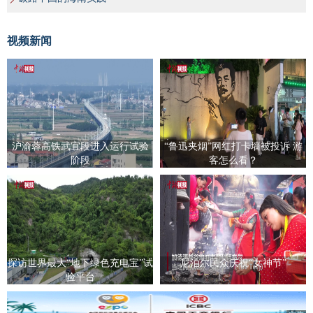
视频新闻
沪渝蓉高铁武宜段进入运行试验
“鲁迅夹烟”网红打卡墙被投诉 游
阶段
客怎么看？
探访世界最大“地下绿色充电宝”试
尼泊尔民众庆祝“女神节”
验平台