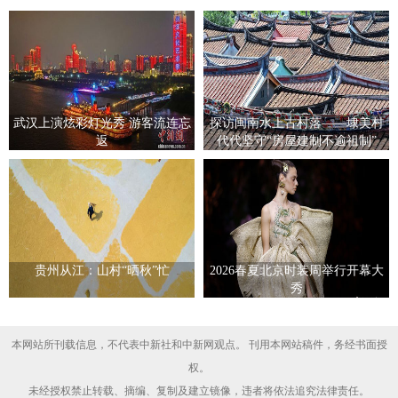
武汉上演炫彩灯光秀 游客流连忘
探访闽南水上古村落——埭美村
返
代代坚守“房屋建制不逾祖制”
贵州从江：山村“晒秋”忙
2026春夏北京时装周举行开幕大
秀
本网站所刊载信息，不代表中新社和中新网观点。 刊用本网站稿件，务经书面授
权。
未经授权禁止转载、摘编、复制及建立镜像，违者将依法追究法律责任。