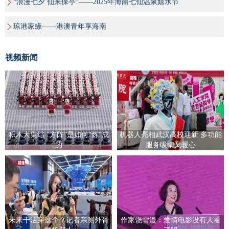
“浪漫七夕 仙来保亭”——2025年海南七仙温泉嬉水节
琼港家缘——港澳青年享海南
视频新闻
积木大集结 “方阵”是如何“炼”成
机器人亮相武汉高校迎新 多功能
的
服务吸睛又暖心
未来干活穿这个？记者亲测外骨
作家饶雪漫：爱情电影没有人看